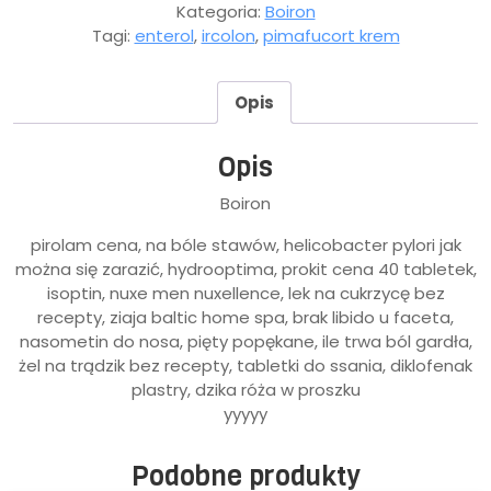
Kategoria:
Boiron
Tagi:
enterol
,
ircolon
,
pimafucort krem
Opis
Opis
Boiron
pirolam cena, na bóle stawów, helicobacter pylori jak
można się zarazić, hydrooptima, prokit cena 40 tabletek,
isoptin, nuxe men nuxellence, lek na cukrzycę bez
recepty, ziaja baltic home spa, brak libido u faceta,
nasometin do nosa, pięty popękane, ile trwa ból gardła,
żel na trądzik bez recepty, tabletki do ssania, diklofenak
plastry, dzika róża w proszku
yyyyy
Podobne produkty