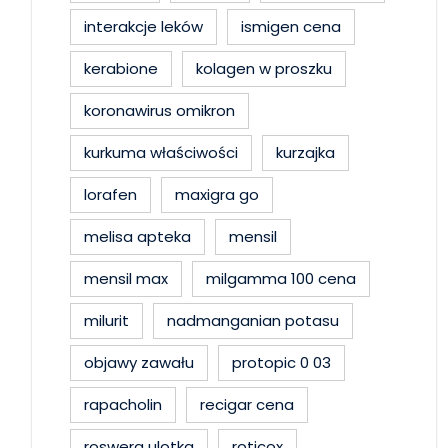
interakcje leków
ismigen cena
kerabione
kolagen w proszku
koronawirus omikron
kurkuma właściwości
kurzajka
lorafen
maxigra go
melisa apteka
mensil
mensil max
milgamma 100 cena
milurit
nadmanganian potasu
objawy zawału
protopic 0 03
rapacholin
recigar cena
roswera ulotka
roticox