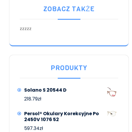
ZOBACZ TAKŻE
zzzzz
PRODUKTY
Solano S 20544 D
218.79
zł
Persol® Okulary Korekcyjne Po
2450V 1076 52
597.34
zł