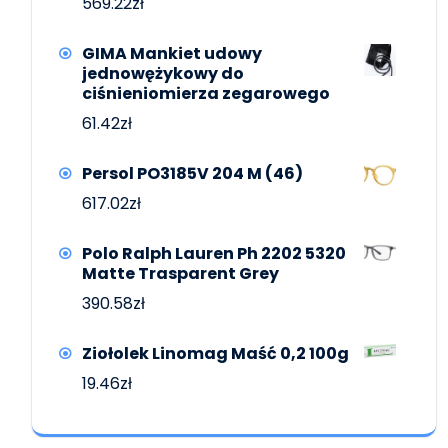
569.22
zł
GIMA Mankiet udowy
jednowężykowy do
ciśnieniomierza zegarowego
61.42
zł
Persol PO3185V 204 M (46)
617.02
zł
Polo Ralph Lauren Ph 2202 5320
Matte Trasparent Grey
390.58
zł
Ziołolek Linomag Maść 0,2 100g
19.46
zł