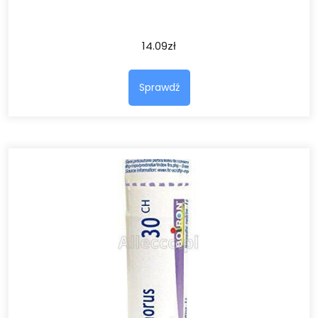
14.09
zł
Sprawdź