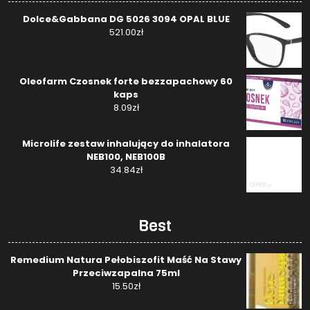
Dolce&Gabbana DG 5026 3094 OPAL BLUE
521.00
zł
Oleofarm Czosnek forte bezzapachowy 60
kaps
8.09
zł
Microlife zestaw inhalujący do inhalatora
NEB100, NEB100B
34.84
zł
Best
Remedium Natura Pełobiszofit Maść Na Stawy
Przeciwzapalna 75ml
15.50
zł