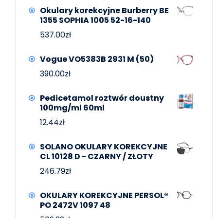
Okulary korekcyjne Burberry BE
1355 SOPHIA 1005 52-16-140
537.00
zł
Vogue VO5383B 2931 M (50)
390.00
zł
Pedicetamol roztwór doustny
100mg/ml 60ml
12.44
zł
SOLANO OKULARY KOREKCYJNE
CL 10128 D - CZARNY / ZŁOTY
246.79
zł
OKULARY KOREKCYJNE PERSOL®
PO 2472V 1097 48