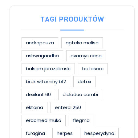
TAGI PRODUKTÓW
andropauza
apteka melisa
ashwagandha
avamys cena
balsam jerozolimski
betaserc
brak witaminy b12
detox
dexilant 60
dicloduo combi
ektoina
enterol 250
erdomed muko
flegma
furagina
herpes
hesperydyna