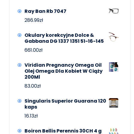
Ray Ban Rb 7047
286.99
zł
Okulary korekcyjne Dolce &
Gabbana DG 1337 1351 51-16-145
661.00
zł
Viridian Pregnancy Omega Oil
Olej Omega Dla Kobiet W Ciąży
200Ml
83.00
zł
Singularis Superior Guarana 120
kaps
16.13
zł
Boiron Bellis Perennis 30CH 4 g