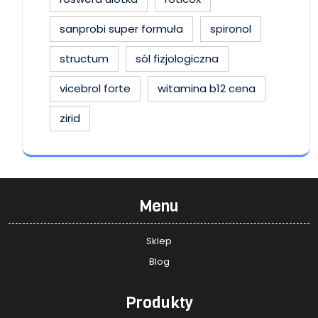
sanprobi super formuła
spironol
structum
sól fizjologiczna
vicebrol forte
witamina b12 cena
zirid
Menu
Sklep
Blog
Produkty