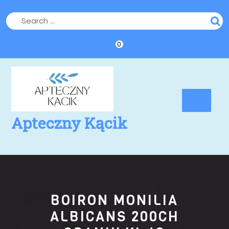
Skip
to
content
0
Op
Bu
Apteczny Kącik
BOIRON MONILIA
ALBICANS 200CH