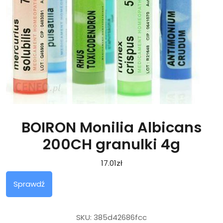
BOIRON Monilia Albicans
200CH granulki 4g
17.01
zł
Sprawdź
SKU:
385d42686fcc