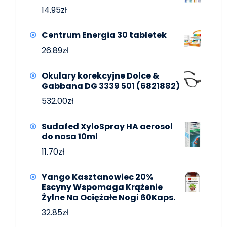
14.95
zł
Centrum Energia 30 tabletek
26.89
zł
Okulary korekcyjne Dolce &
Gabbana DG 3339 501 (6821882)
532.00
zł
Sudafed XyloSpray HA aerosol
do nosa 10ml
11.70
zł
Yango Kasztanowiec 20%
Escyny Wspomaga Krążenie
Żylne Na Ociężałe Nogi 60Kaps.
32.85
zł