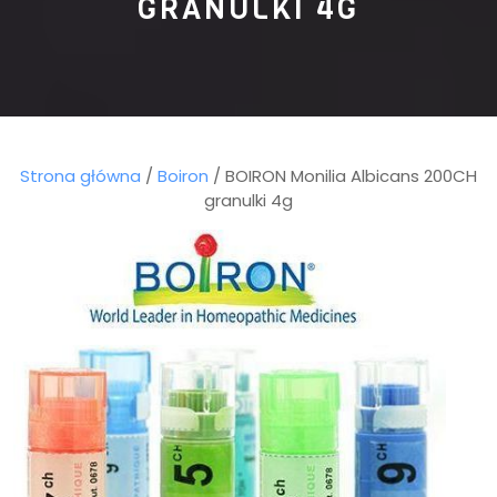
GRANULKI 4G
Strona główna
/
Boiron
/ BOIRON Monilia Albicans 200CH
granulki 4g