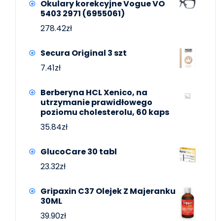
Okulary korekcyjne Vogue VO
5403 2971 (6955061)
278.42
zł
Secura Original 3 szt
7.41
zł
Berberyna HCL Xenico, na
utrzymanie prawidłowego
poziomu cholesterolu, 60 kaps
35.84
zł
GlucoCare 30 tabl
23.32
zł
Gripaxin C37 Olejek Z Majeranku
30ML
39.90
zł