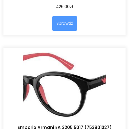
426.00
zł
Sprawdź
Emporio Armani EA 3205 5017 (753801327)