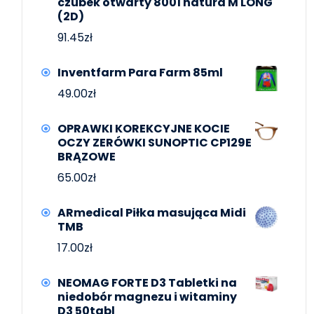
czubek otwarty 8001 natura M LONG
(2D)
91.45
zł
Inventfarm Para Farm 85ml
49.00
zł
OPRAWKI KOREKCYJNE KOCIE
OCZY ZERÓWKI SUNOPTIC CP129E
BRĄZOWE
65.00
zł
ARmedical Piłka masująca Midi
TMB
17.00
zł
NEOMAG FORTE D3 Tabletki na
niedobór magnezu i witaminy
D3 50tabl