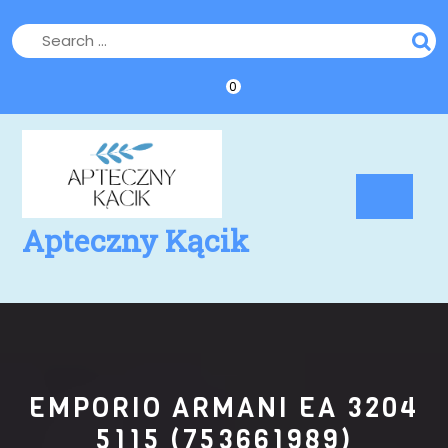
Skip
to
content
0
Op
Bu
Apteczny Kącik
EMPORIO ARMANI EA 3204
5115 (753661989)