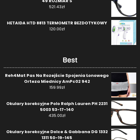
49 ROZMIAR S
521.43
zł
HETAIDA HTD 8813 TERMOMETR BEZDOTYKOWY
120.00
zł
Best
Reh4Mat Pas Na Rozejście Spojenia Łonowego
Orteza Miednicy AmPc02 942
159.99
zł
Okulary korekcyjne Polo Ralph Lauren PH 2231
5003 53-17-140
435.00
zł
Okulary korekcyjne Dolce & Gabbana DG 1332
1311 50-19-145