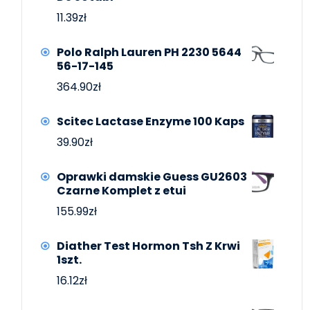
11.39
zł
Polo Ralph Lauren PH 2230 5644
56-17-145
364.90
zł
Scitec Lactase Enzyme 100 Kaps
39.90
zł
Oprawki damskie Guess GU2603
Czarne Komplet z etui
155.99
zł
Diather Test Hormon Tsh Z Krwi
1szt.
16.12
zł