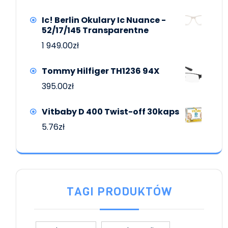
Ic! Berlin Okulary Ic Nuance -
52/17/145 Transparentne
1 949.00
zł
Tommy Hilfiger TH1236 94X
395.00
zł
Vitbaby D 400 Twist-off 30kaps
5.76
zł
TAGI PRODUKTÓW