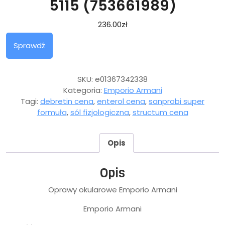
5115 (753661989)
236.00
zł
Sprawdź
SKU:
e01367342338
Kategoria:
Emporio Armani
Tagi:
debretin cena
,
enterol cena
,
sanprobi super
formuła
,
sól fizjologiczna
,
structum cena
Opis
Opis
Oprawy okularowe Emporio Armani
Emporio Armani