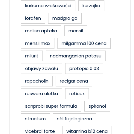
kurkuma właściwości
kurzajka
lorafen
maxigra go
melisa apteka
mensil
mensil max
milgamma 100 cena
milurit
nadmanganian potasu
objawy zawału
protopic 0 03
rapacholin
recigar cena
roswera ulotka
roticox
sanprobi super formuła
spironol
structum
sól fizjologiczna
vicebrol forte
witamina b12 cena