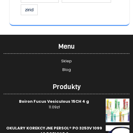
zirid
Menu
Sklep
Blog
Produkty
Boiron Fucus Vesiculous 15CH 4 g
11.09
zł
OKULARY KOREKCYJNE PERSOL® PO 3253V 1099