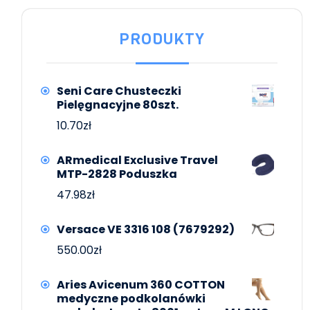
PRODUKTY
Seni Care Chusteczki
Pielęgnacyjne 80szt.
10.70
zł
ARmedical Exclusive Travel
MTP-2828 Poduszka
47.98
zł
Versace VE 3316 108 (7679292)
550.00
zł
Aries Avicenum 360 COTTON
medyczne podkolanówki