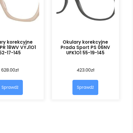
ry korekcyjne
Okulary korekcyjne
PR 18WV VYJ1O1
Prada Sport PS 06NV
52-17-145
UFK1O1 55-19-145
628.00
zł
423.00
zł
Sprawdź
Sprawdź