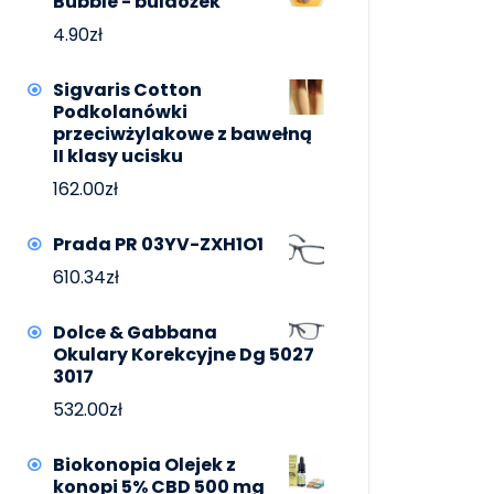
Bubble - buldożek
4.90
zł
Sigvaris Cotton
Podkolanówki
przeciwżylakowe z bawełną
II klasy ucisku
162.00
zł
Prada PR 03YV-ZXH1O1
610.34
zł
Dolce & Gabbana
Okulary Korekcyjne Dg 5027
3017
532.00
zł
Biokonopia Olejek z
konopi 5% CBD 500 mg