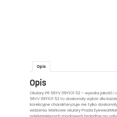
Opis
Opis
Okulary PR 56YV 09Y1O1 52 – wysoka jakość i
56YV 09Y1O1 52 to doskonały wybór dla każde
korekcyjne charakteryzuje nie tylko doskona
widzenia. Markowe okulary Prada EyewearMar
najsłynniejszych modowych brandów na całym