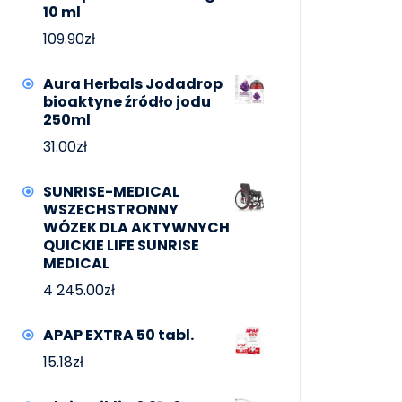
10 ml
109.90
zł
Aura Herbals Jodadrop
bioaktyne źródło jodu
250ml
31.00
zł
SUNRISE-MEDICAL
WSZECHSTRONNY
WÓZEK DLA AKTYWNYCH
QUICKIE LIFE SUNRISE
MEDICAL
4 245.00
zł
APAP EXTRA 50 tabl.
15.18
zł