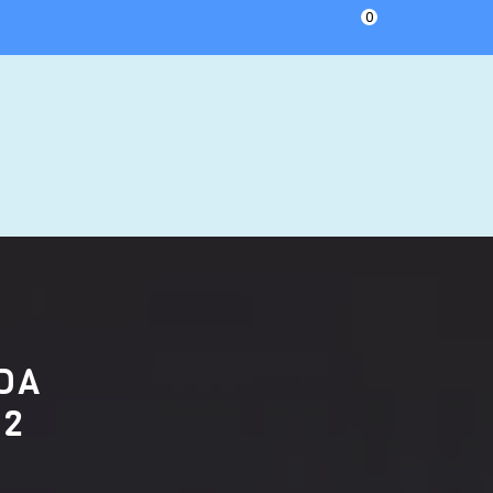
0
DA
52