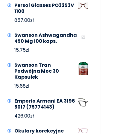
Persol Glasses PO3253V
1100
857.00
zł
Swanson Ashwagandha
450 Mg 100 kaps.
15.75
zł
Swanson Tran
Podwójna Moc 30
Kapsułek
15.68
zł
Emporio Armani EA 3196
5017 (75774143)
426.00
zł
Okulary korekcyjne