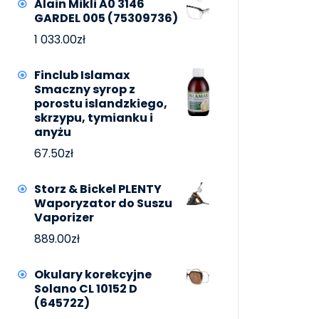
Alain Mikli A0 3146
GARDEL 005 (75309736)
1 033.00
zł
Finclub Islamax
Smaczny syrop z
porostu islandzkiego,
skrzypu, tymianku i
anyżu
67.50
zł
Storz & Bickel PLENTY
Waporyzator do Suszu
Vaporizer
889.00
zł
Okulary korekcyjne
Solano CL 10152 D
(64572Z)