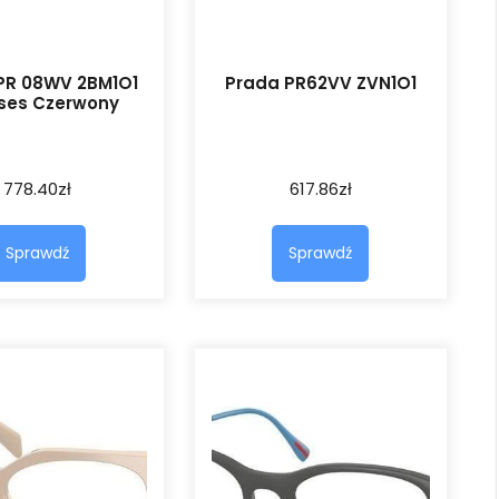
PR 08WV 2BM1O1
Prada PR62VV ZVN1O1
ses Czerwony
778.40
zł
617.86
zł
Sprawdź
Sprawdź