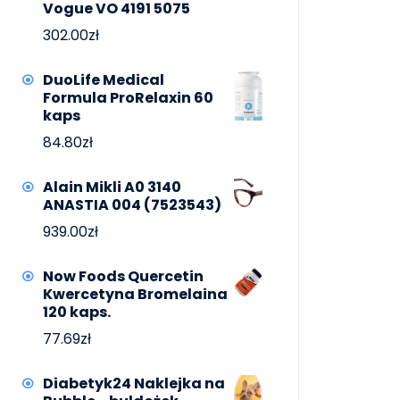
Vogue VO 4191 5075
302.00
zł
DuoLife Medical
Formula ProRelaxin 60
kaps
84.80
zł
Alain Mikli A0 3140
ANASTIA 004 (7523543)
939.00
zł
Now Foods Quercetin
Kwercetyna Bromelaina
120 kaps.
77.69
zł
Diabetyk24 Naklejka na