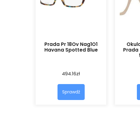
Prada Pr 18Ov Nag1O1
Okula
Havana Spotted Blue
Prada 
494.16
zł
Sprawdź