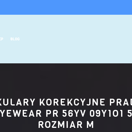
EP
BLOG
KULARY KOREKCYJNE PRA
YEWEAR PR 56YV 09Y1O1 
ROZMIAR M