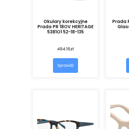
Okulary korekcyjne
Prada 
Prada PR 18OV HERITAGE
Glas
5381O1 52-18-135
494.16
zł
Sprawdź