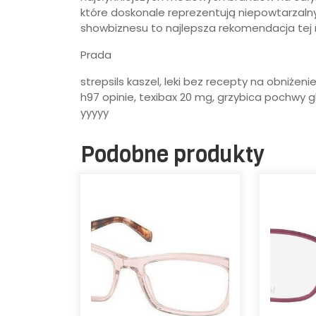
które doskonale reprezentują niepowtarzalny,
showbiznesu to najlepsza rekomendacja tej 
Prada
strepsils kaszel, leki bez recepty na obniżeni
h97 opinie, texibax 20 mg, grzybica pochwy gl
yyyyy
Podobne produkty