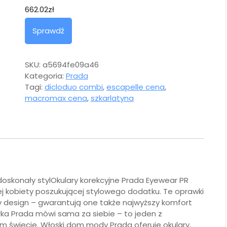
662.02
zł
Sprawdź
SKU:
a5694fe09a46
Kategoria:
Prada
Tagi:
dicloduo combi
,
escapelle cena
,
macromax cena
,
szkarlatyna
 doskonały stylOkulary korekcyjne Prada Eyewear PR
j kobiety poszukującej stylowego dodatku. Te oprawki
ły design – gwarantują one także najwyższy komfort
ka Prada mówi sama za siebie – to jeden z
 świecie. Włoski dom mody Prada oferuje okulary,