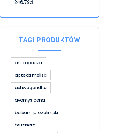
246.79
zł
TAGI PRODUKTÓW
andropauza
apteka melisa
ashwagandha
avamys cena
balsam jerozolimski
betaserc