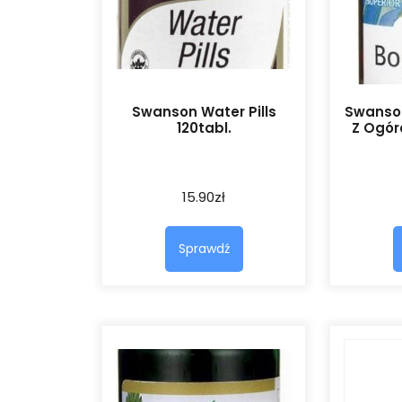
Swanson Water Pills
Swanson
120tabl.
Z Ogór
15.90
zł
Sprawdź