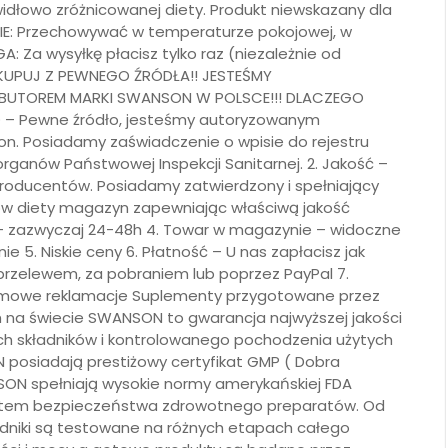
idłowo zróżnicowanej diety. Produkt niewskazany dla
IE: Przechowywać w temperaturze pokojowej, w
 Za wysyłkę płacisz tylko raz (niezależnie od
. KUPUJ Z PEWNEGO ŹRÓDŁA!! JESTEŚMY
UTOREM MARKI SWANSON W POLSCE!!! DLACZEGO
– Pewne źródło, jesteśmy autoryzowanym
n. Posiadamy zaświadczenie o wpisie do rejestru
rganów Państwowej Inspekcji Sanitarnej. 2. Jakość –
roducentów. Posiadamy zatwierdzony i spełniający
 diety magazyn zapewniając właściwą jakość
 – zazwyczaj 24-48h 4. Towar w magazynie – widoczne
 5. Niskie ceny 6. Płatność – U nas zapłacisz jak
rzelewem, za pobraniem lub poprzez PayPal 7.
lemowe reklamacje Suplementy przygotowane przez
h na świecie SWANSON to gwarancja najwyższej jakości
zych składników i kontrolowanego pochodzenia użytych
osiadają prestiżowy certyfikat GMP ( Dobra
SON spełniają wysokie normy amerykańskiej FDA
arantem bezpieczeństwa zdrowotnego preparatów. Od
ładniki są testowane na różnych etapach całego