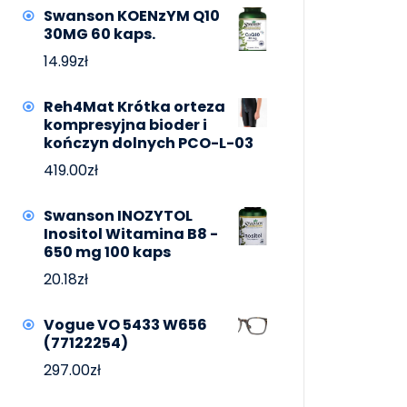
Swanson KOENzYM Q10
30MG 60 kaps.
14.99
zł
Reh4Mat Krótka orteza
kompresyjna bioder i
kończyn dolnych PCO-L-03
419.00
zł
Swanson INOZYTOL
Inositol Witamina B8 -
650 mg 100 kaps
20.18
zł
Vogue VO 5433 W656
(77122254)
297.00
zł