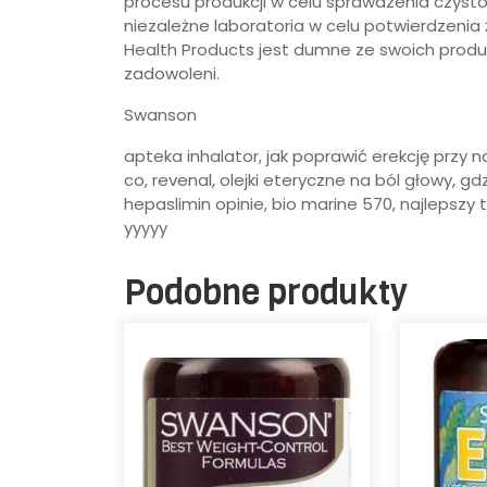
procesu produkcji w celu sprawdzenia czyst
niezależne laboratoria w celu potwierdzenia 
Health Products jest dumne ze swoich produktó
zadowoleni.
Swanson
apteka inhalator, jak poprawić erekcję przy na
co, revenal, olejki eteryczne na ból głowy, gdz
hepaslimin opinie, bio marine 570, najlepszy t
yyyyy
Podobne produkty