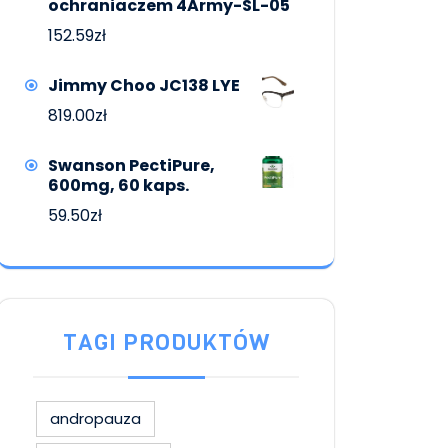
ochraniaczem 4Army-SL-05
152.59
zł
Jimmy Choo JC138 LYE
819.00
zł
Swanson PectiPure,
600mg, 60 kaps.
59.50
zł
TAGI PRODUKTÓW
andropauza