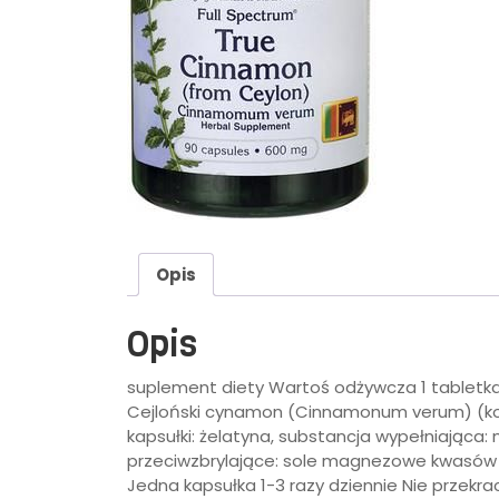
Opis
Opis
suplement diety Wartoś odżywcza 1 tabletka
Cejloński cynamon (Cinnamonum verum) (kor
kapsułki: żelatyna, substancja wypełniająca: 
przeciwzbrylające: sole magnezowe kwasów 
Jedna kapsułka 1-3 razy dziennie Nie przekra