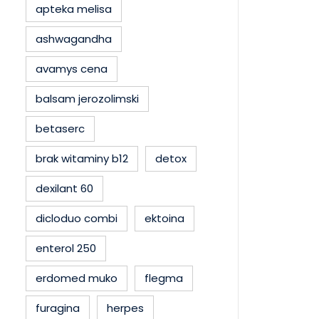
apteka melisa
ashwagandha
avamys cena
balsam jerozolimski
betaserc
brak witaminy b12
detox
dexilant 60
dicloduo combi
ektoina
enterol 250
erdomed muko
flegma
furagina
herpes