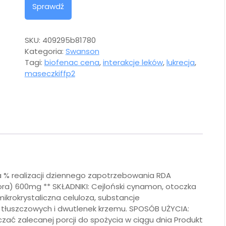
Sprawdź
SKU:
409295b81780
Kategoria:
Swanson
Tagi:
biofenac cena
,
interakcje leków
,
lukrecja
,
maseczkiffp2
 % realizacji dziennego zapotrzebowania RDA
a) 600mg ** SKŁADNIKI: Cejloński cynamon, otoczka
mikrokrystaliczna celuloza, substancje
tłuszczowych i dwutlenek krzemu. SPOSÓB UŻYCIA:
czać zalecanej porcji do spożycia w ciągu dnia Produkt