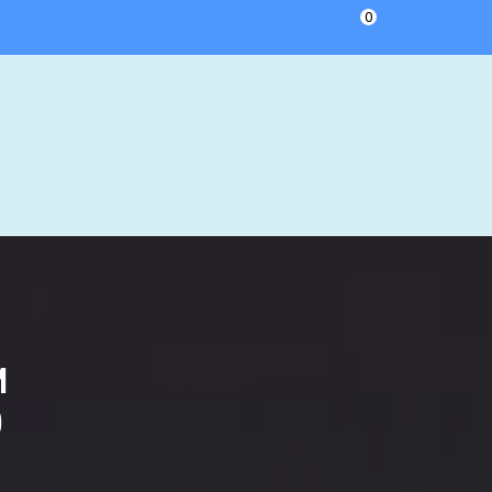
0
M
0