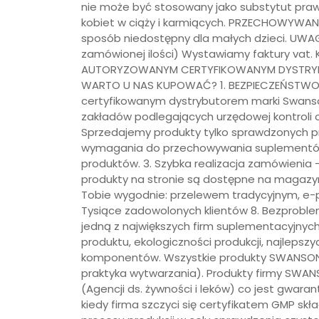
nie może być stosowany jako substytut praw
kobiet w ciąży i karmiących. PRZECHOWYWAN
sposób niedostępny dla małych dzieci. UWAGA:
zamówionej ilości) Wystawiamy faktury vat
AUTORYZOWANYM CERTYFIKOWANYM DYSTRYB
WARTO U NAS KUPOWAĆ? 1. BEZPIECZEŃSTWO 
certyfikowanym dystrybutorem marki Swanso
zakładów podlegających urzędowej kontroli o
Sprzedajemy produkty tylko sprawdzonych p
wymagania do przechowywania suplementów
produktów. 3. Szybka realizacja zamówienia
produkty na stronie są dostępne na magazynie
Tobie wygodnie: przelewem tradycyjnym, e-p
Tysiące zadowolonych klientów 8. Bezprob
jedną z największych firm suplementacyjnyc
produktu, ekologiczności produkcji, najleps
komponentów. Wszystkie produkty SWANSON p
praktyka wytwarzania). Produkty firmy SWAN
(Agencji ds. żywności i leków) co jest gw
kiedy firma szczyci się certyfikatem GMP sk