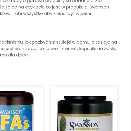
ości i mocy a gotowe produkty są badane przez
że to co na etykiecie to jest w produkcie. Swanson
w i robi wszystko aby klienci byli w pełni
dciśnieniu, jak pozbyć się stulejki w domu, altaziaja na
ie jest wontroba, leki przez internet, kapsułki na żylaki,
ran dla dzieci