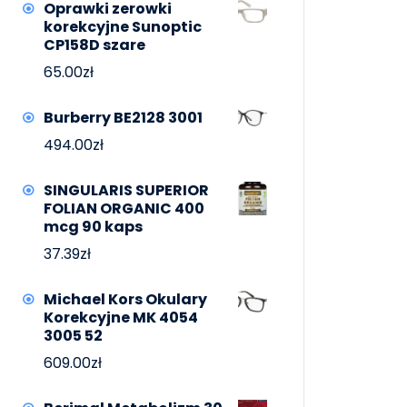
Oprawki zerowki
korekcyjne Sunoptic
CP158D szare
65.00
zł
Burberry BE2128 3001
494.00
zł
SINGULARIS SUPERIOR
FOLIAN ORGANIC 400
mcg 90 kaps
37.39
zł
Michael Kors Okulary
Korekcyjne MK 4054
3005 52
609.00
zł