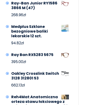
Ray-Ban Junior RY1586
3866 M (47)
268.96
zł
Medplus Szklane
bezogniowe bańki
lekarskie 12 szt.
94.82
zł
Ray Ban RX5283 5675
395.00
zł
Oakley Crosslink Switch
3128 312801 53
662.13
zł
Reh4Mat Anatomiczna
orteza stawu łokciowego z