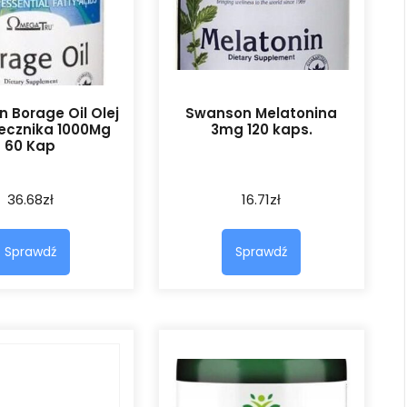
 Borage Oil Olej
Swanson Melatonina
ecznika 1000Mg
3mg 120 kaps.
60 Kap
36.68
zł
16.71
zł
Sprawdź
Sprawdź