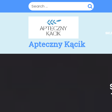
Skip
to
content
SKL
Apteczny Kącik