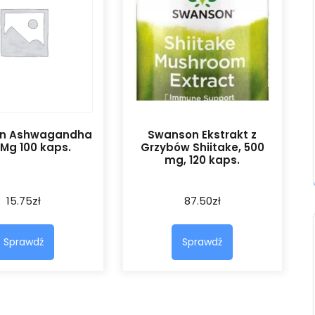
n Ashwagandha
Swanson Ekstrakt z
Mg 100 kaps.
Grzybów Shiitake, 500
mg, 120 kaps.
15.75
zł
87.50
zł
Sprawdź
Sprawdź