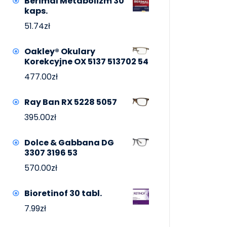
Berimal Metabolizm 30
kaps.
51.74
zł
Oakley® Okulary
Korekcyjne OX 5137 513702 54
477.00
zł
Ray Ban RX 5228 5057
395.00
zł
Dolce & Gabbana DG
3307 3196 53
570.00
zł
Bioretinof 30 tabl.
7.99
zł